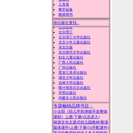
工具类
教学设备
教师用书
安徽美术出版社
按出版社查找...
北方妇女儿童出版社
北京教育
北京理工
北京理工大学出版社
北京少年儿童出版社
东北出版
东北师范大学出版社
妇女儿童出版社
广西人民出版社
广州出版社
黑龙江美术出版社
湖北少年出版社
吉林大学出版社
喀什维吾尔文出版社
开明出版社
内蒙古人民出版社
专题畅销品牌书目：
内蒙古文化出版社
小太阳《幼儿学前潜能开发整体
陕西旅游出版社
课程》上册
/下册(点击进入)
武汉出版社
禄源文化主题式幼儿园教材(配多
西北农林科技大学出版社
现代出版社
媒体课件)上册
/下册(16开配课件)
新疆美术摄影出版
英子幼教新时代幼儿多元智能创