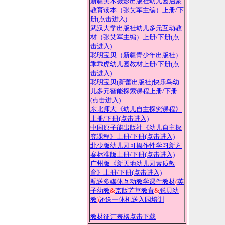
新疆美术摄影出版社幼儿园启蒙
教育读本（张艾军主编）上册
/下
册(点击进入)
武汉大学出版社幼儿多元互动教
材（张艾军主编）上册
/下册(点
击进入)
聪明宝贝（新疆青少年出版社）
乖乖虎幼儿园教材上册
/下册(点
击进入)
聪明宝贝(新蕾出版社)快乐鸟幼
儿多元智能探索课程上册
/下册
(点击进入)
东北师大《幼儿自主探究课程》
上册
/下册(点击进入)
中国原子能出版社《幼儿自主探
究课程》上册
/下册(点击进入)
北少版幼儿园可操作性学习新方
案标准版上册
/下册(点击进入)
广州版《新天地幼儿园素质教
育》上册
/下册(点击进入)
配送多媒体互动教学课件教材
(
英
子幼教
&
京版芳草教育
&
聪贝幼
教
)
还送一体机送入园培训
教材征订表格点击下载