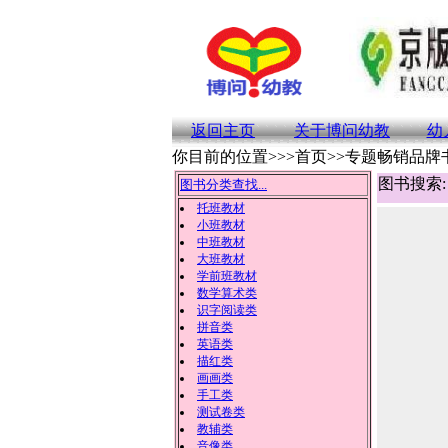
返回主页
关于博问幼教
幼
你目前的位置>>>首页>>专题畅销品牌
图书搜索:
图书分类查找...
托班教材
小班教材
中班教材
大班教材
学前班教材
数学算术类
识字阅读类
拼音类
英语类
描红类
画画类
手工类
测试卷类
教辅类
音像类