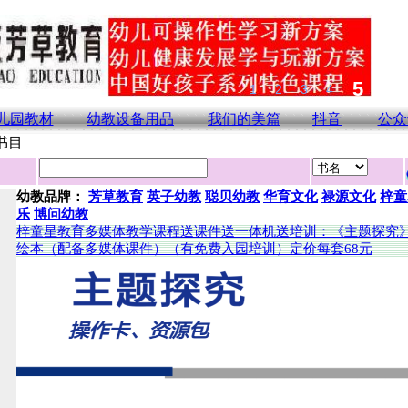
儿园教材
幼教设备用品
我们的美篇
抖音
公众
书目
幼教品牌：
芳草教育
英子幼教
聪贝幼教
华育文化
禄源文化
梓童
乐
博问幼教
梓童星教育多媒体教学课程送课件送一体机送培训：《主题探究
绘本（配备多媒体课件）（有免费入园培训）定价每套68元