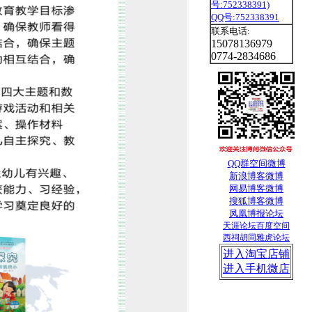
QQ号:752338391
联系电话:
15078136979
0774-2834686
QQ群
空间
微博
新浪博客
微博
网易博客
微博
搜狐
博客
微博
凤凰博报
论坛
天涯论坛
百度空间
西祠胡同
雅虎论坛
进入淘宝店铺
进入手机微店