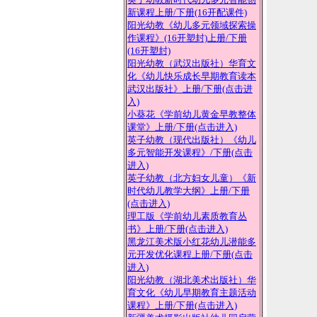
新疆美术摄影出版社
新课程上册
/下册(16开配课件)
新疆青少年出版社
阳光幼教《幼儿多元领域探索操
新疆人民出版社
作课程》(16开塑封)上册
/下册
新蕾出版社
(16开塑封)
延边大学出版社
阳光幼教（武汉出版社）华育文
延边人民出版社
化《幼儿快乐成长早期教育读本
云南出版
武汉出版社》上册
/下册(点击进
中国和平出版社
入)
小葵花《学前幼儿黄金早教整体
课堂》上册
/下册(点击进入)
英子幼教（现代出版社）《幼儿
多元智能开发课程》
/下册(点击
进入)
英子幼教（北方妇女儿童）《新
时代幼儿教学大纲》上册
/下册
(点击进入)
理工版《学前幼儿素质教育丛
书》上册
/下册(点击进入)
黑龙江美术版小红花幼儿潜能多
元开发优化课程上册
/下册(点击
进入)
阳光幼教（湖北美术出版社）华
育文化《幼儿早期教育主题活动
课程》上册
/下册(点击进入)