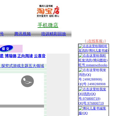
手机微店
号
腾讯视频
培训精彩回放
[↓在线客服↓]
星
博瑞德
正向阅读
云喜音
旺号:romanwzbooks
》探究式游戏主题五大领域
QQ号:2498288908
QQ号:976800719