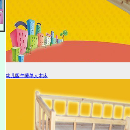
幼儿园午睡单人木床