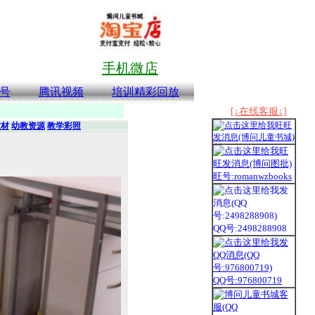
手机微店
号
腾讯视频
培训精彩回放
[↓在线客服↓]
教材
幼教资源
教学彩照
旺号:romanwzbooks
QQ号:2498288908
QQ号:976800719