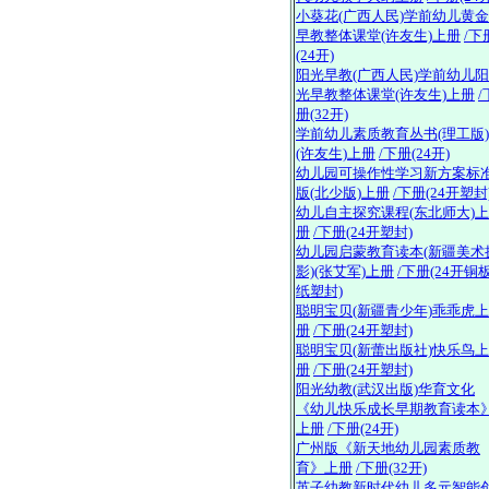
新疆美术摄影出版社
小葵花(广西人民)学前幼儿黄金
新疆青少年出版社
早教整体课堂(许友生)上册
/下
新疆人民出版社
(24开)
新蕾出版社
阳光早教(广西人民)学前幼儿阳
延边大学出版社
光早教整体课堂(许友生)上册
/
延边人民出版社
册(32开)
云南出版
学前幼儿素质教育丛书(理工版)
中国和平出版社
(许友生)上册
/下册(24开)
幼儿园可操作性学习新方案标
版(北少版)上册
/下册(24开塑封
幼儿自主探究课程(东北师大)上
册
/下册(24开塑封)
幼儿园启蒙教育读本(新疆美术
影)(张艾军)上册
/下册(24开铜
纸塑封)
聪明宝贝(新疆青少年)乖乖虎上
册
/下册(24开塑封)
聪明宝贝(新蕾出版社)快乐鸟上
册
/下册(24开塑封)
阳光幼教(武汉出版)华育文化
《幼儿快乐成长早期教育读本
上册
/下册(24开)
广州版《新天地幼儿园素质教
育》上册
/下册(32开)
英子幼教新时代幼儿多元智能