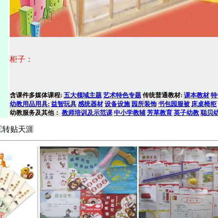
柜子：
含课件多媒体课程:
五大领域主题
艺术特色专题
传统普通教材:
课本教材
特
幼教用品用具:
益智玩具
感统器材
设备设施
园所装饰
书包园服被
床桌椅柜
幼教服务及其他：
教师培训及示范课
中小学教辅
芳草教育
英子幼教
聪贝