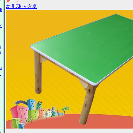
桌子：
幼儿园6人方桌
册
下
准
)
摄
板
》
创