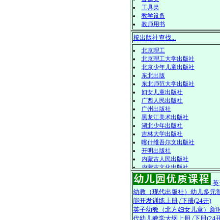
工具类
教学设备
教师用书
安徽美术出版社
按出版社查找...
北方妇女儿童出版社
北京教育
北京理工
北京理工大学出版社
北京少年儿童出版社
东北出版
东北师范大学出版社
妇女儿童出版社
广西人民出版社
广州出版社
黑龙江美术出版社
湖北少年出版社
吉林大学出版社
喀什维吾尔文出版社
开明出版社
内蒙古人民出版社
内蒙古文化出版社
陕西旅游出版社
英
武汉出版社
幼教（现代出版社）幼儿多元
西北农林科技大学出版社
能开发训练上册
/下册(24开)
现代出版社
英子幼教（北方妇女儿童）新
新疆美术摄影出版
代幼儿教学大纲上册
/下册(24开