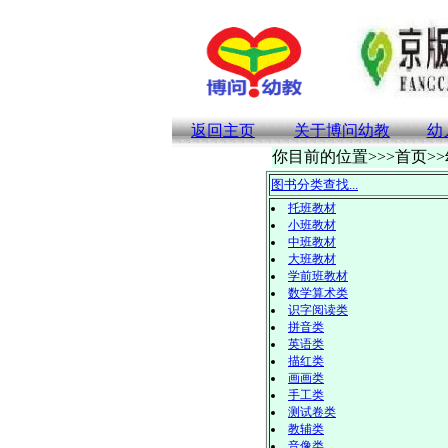
返回主页
关于博问幼教
幼
你目前的位置>>>首页>
图书分类查找...
托班教材
小班教材
中班教材
大班教材
学前班教材
数学算术类
识字阅读类
拼音类
英语类
描红类
画画类
手工类
测试卷类
教辅类
音像类