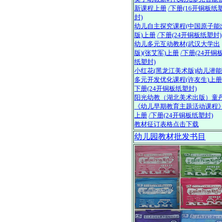
新课程上册
/下册(16开铜板纸
封)
幼儿自主探究课程(中国原子能
版)上册
/下册(24开铜板纸塑封)
幼儿多元互动教材(武汉大学出
版)(张艾军)上册
/下册(24开铜
纸塑封)
小红花(黑龙江美术版)幼儿潜能
多元开发优化课程(许友生)上册
下册(24开铜板纸塑封)
阳光幼教（湖北美术出版）童
《幼儿早期教育主题活动课程
上册
/下册(24开铜板纸塑封)
教材征订表格点击下载
幼儿园教材批发书目