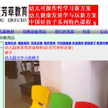
儿园教材
幼教设备用品
我们的美篇
抖音
公众
>幼教用品
益智玩具
感统器材
设备设施
园所装饰
书包园服被
床桌椅柜
家园册子
配课件
幼儿园家具类床桌椅柜(款式可来样定做）
椅子：
幼儿园大中小班椅子