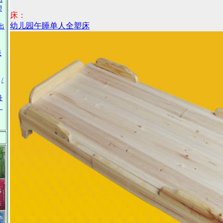
塑
床：
幼儿园午睡单人全塑床
出
板
/
丹
》