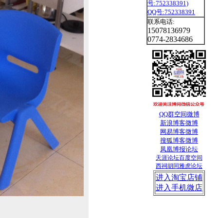
QQ号:752338391
联系电话:
15078136979
0774-2834686
QQ群
空间
微博
新浪博客
微博
网易博客
微博
搜狐
博客
微博
凤凰博报
论坛
天涯论坛
百度空间
西祠胡同
雅虎论坛
进入淘宝店铺
进入手机微店