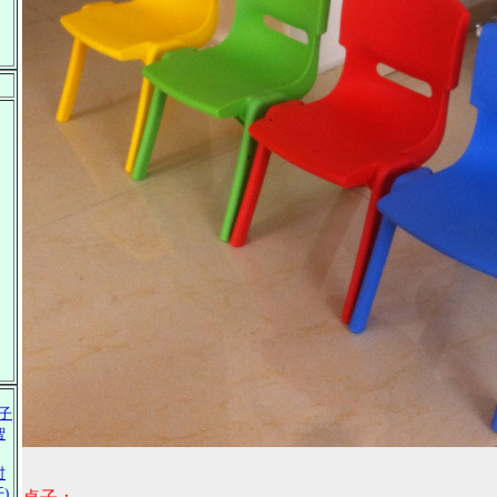
子
智
时
)