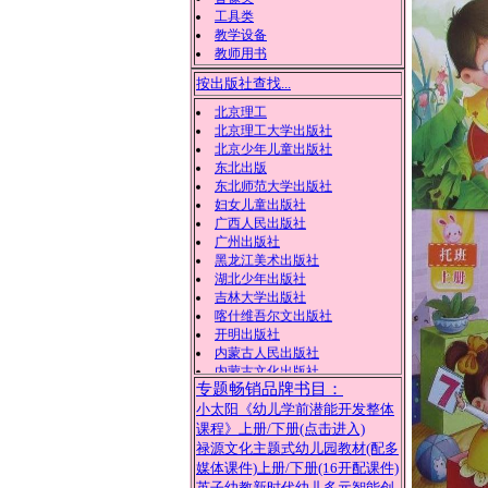
工具类
教学设备
教师用书
安徽美术出版社
按出版社查找...
北方妇女儿童出版社
北京教育
北京理工
北京理工大学出版社
北京少年儿童出版社
东北出版
东北师范大学出版社
妇女儿童出版社
广西人民出版社
广州出版社
黑龙江美术出版社
湖北少年出版社
吉林大学出版社
喀什维吾尔文出版社
开明出版社
内蒙古人民出版社
专题畅销品牌书目：
内蒙古文化出版社
小太阳《幼儿学前潜能开发整体
陕西旅游出版社
课程》上册
/下册(点击进入)
武汉出版社
西北农林科技大学出版社
禄源文化主题式幼儿园教材(配多
现代出版社
媒体课件)上册
/下册(16开配课件)
新疆美术摄影出版
英子幼教新时代幼儿多元智能创