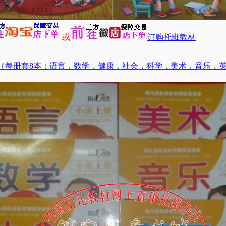
或
订购托班教材
（每册套8本：语言，数学，健康，社会，科学，美术，音乐，英语）（