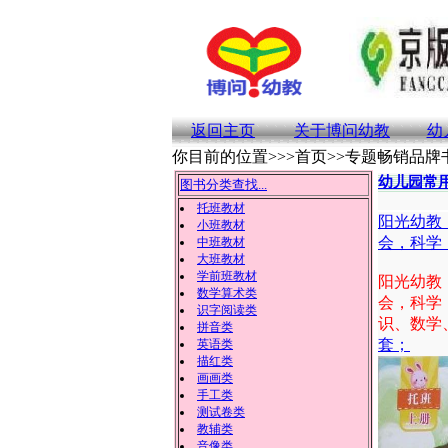
返回主页
关于博问幼教
幼
你目前的位置>>>首页>>专题畅销品牌
幼儿园常
图书分类查找...
托班教材
阳光幼教
小班教材
会，科学
中班教材
大班教材
学前班教材
阳光幼教
数学算术类
会，科学
识字阅读类
识、数学
拼音类
套；
英语类
描红类
画画类
手工类
测试卷类
教辅类
音像类