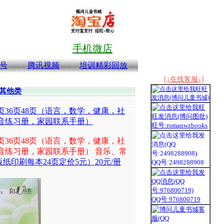
手机微店
号
腾讯视频
培训精彩回放
[↓在线客服↓]
其他类
36页48页（语言，数学，健康，社
音练习册，家园联系手册）
旺号:romanwzbooks
36页48页（语言，数学，健康，社
音练习册，家园联系手册） 音乐、常
印刷每本24页定价5元）20元/册
QQ号:2498288908
QQ号:976800719