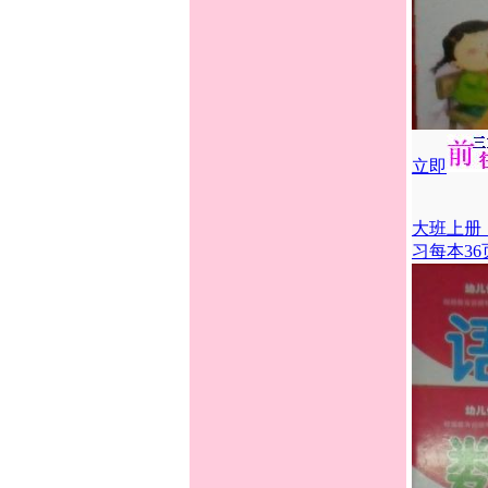
立即
大班上册
习每本36