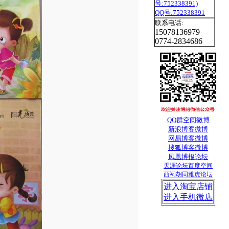
QQ号:752338391
联系电话:
15078136979
0774-2834686
QQ群
空间
微博
新浪博客
微博
网易博客
微博
搜狐
博客
微博
凤凰博报
论坛
天涯论坛
百度空间
西祠胡同
雅虎论坛
进入淘宝店铺
进入手机微店