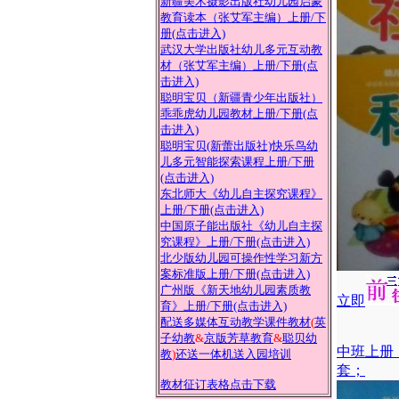
新疆美术摄影出版社幼儿园启蒙
教育读本（张艾军主编）上册
/下
册(点击进入)
武汉大学出版社幼儿多元互动教
材（张艾军主编）上册
/下册(点
击进入)
聪明宝贝（新疆青少年出版社）
乖乖虎幼儿园教材上册
/下册(点
击进入)
聪明宝贝(新蕾出版社)快乐鸟幼
儿多元智能探索课程上册
/下册
(点击进入)
东北师大《幼儿自主探究课程》
上册
/下册(点击进入)
中国原子能出版社《幼儿自主探
究课程》上册
/下册(点击进入)
北少版幼儿园可操作性学习新方
案标准版上册
/下册(点击进入)
广州版《新天地幼儿园素质教
立即
育》上册
/下册(点击进入)
配送多媒体互动教学课件教材
(
英
子幼教
&
京版芳草教育
&
聪贝幼
中班上册
教
)
还送一体机送入园培训
套；
教材征订表格点击下载