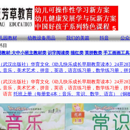
儿园教材
幼教设备用品
我们的美篇
抖音
公众
书目
用教材:大中小班主教材类
识字阅读类
描红类
英拼数类
手工画画工具
（武汉出版社）华育文化《幼儿快乐成长早期教育读本》24开28页
，音乐，美术艺术，拼音，英语，语言练习册，数学练习册，拼
（武汉出版社）华育文化《幼儿快乐成长早期教育读本》24开28页
，音乐，美术艺术，拼音，英语，语言练习册，数学练习册，拼
、语言
托班上册（每册套4本：音乐、常识、数学、语言）（铜板纸