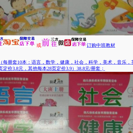
或
订购中班教材
（每册套10本：语言，数学，健康，社会，科学，美术，音乐，
页定价3.8元，其他每本28页定价3.9）38.8元/册套；