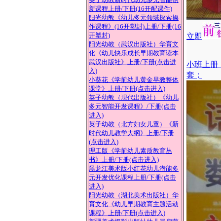
新疆美术摄影出版社
新课程上册
/下册(16开配课件)
新疆青少年出版社
阳光幼教《幼儿多元领域探索操
新疆人民出版社
作课程》(16开塑封)上册
/下册(16
新蕾出版社
开塑封)
立即
延边大学出版社
阳光幼教（武汉出版社）华育文
延边人民出版社
化《幼儿快乐成长早期教育读本
云南出版
武汉出版社》上册
/下册(点击进
小班上册
中国和平出版社
入)
套；
小葵花《学前幼儿黄金早教整体
课堂》上册
/下册(点击进入)
英子幼教（现代出版社）《幼儿
多元智能开发课程》
/下册(点击
进入)
英子幼教（北方妇女儿童）《新
时代幼儿教学大纲》上册
/下册
(点击进入)
理工版《学前幼儿素质教育丛
书》上册
/下册(点击进入)
黑龙江美术版小红花幼儿潜能多
元开发优化课程上册
/下册(点击
进入)
阳光幼教（湖北美术出版社）华
育文化《幼儿早期教育主题活动
课程》上册
/下册(点击进入)