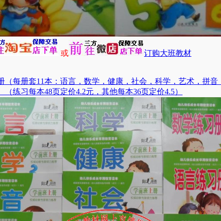
或
订购大班教材
册（每册套11本：语言，数学，健康，社会，科学，艺术，拼音
（练习每本48页定价4.2元，其他每本36页定价4.5）