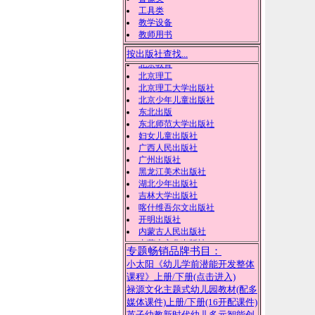
工具类
教学设备
教师用书
按出版社查找...
安徽美术出版社
北方妇女儿童出版社
北京教育
北京理工
北京理工大学出版社
北京少年儿童出版社
东北出版
东北师范大学出版社
妇女儿童出版社
广西人民出版社
广州出版社
黑龙江美术出版社
湖北少年出版社
吉林大学出版社
喀什维吾尔文出版社
开明出版社
内蒙古人民出版社
专题畅销品牌书目：
内蒙古文化出版社
小太阳《幼儿学前潜能开发整体
陕西旅游出版社
课程》上册
/下册(点击进入)
武汉出版社
禄源文化主题式幼儿园教材(配多
西北农林科技大学出版社
媒体课件)上册
/下册(16开配课件)
现代出版社
英子幼教新时代幼儿多元智能创