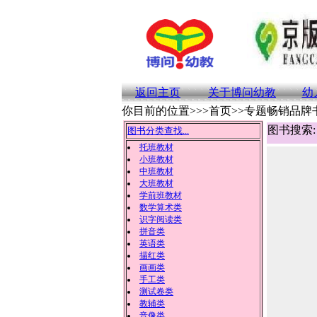
返回主页
关于博问幼教
幼
你目前的位置>>>首页>>专题畅销品牌
图书搜索:
图书分类查找...
托班教材
小班教材
中班教材
大班教材
学前班教材
数学算术类
识字阅读类
拼音类
英语类
描红类
画画类
手工类
测试卷类
教辅类
音像类