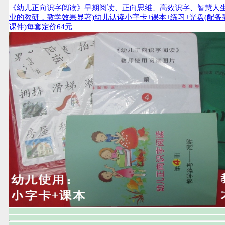
《幼儿正向识字阅读》早期阅读、正向思维、高效识字、智慧人生
业的教研，教学效果显著)幼儿认读小字卡+课本+练习+光盘(配备
课件)每套定价64元