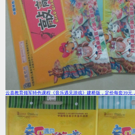
云喜教育领军特色课程《音乐遇见游戏》建桥版，定价每套39元