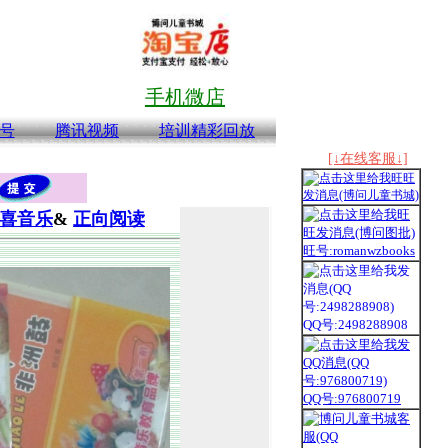
手机微店
号
腾讯视频
培训精彩回放
[↓在线客服↓]
喜音乐
&
正向阅读
旺号:romanwzbooks
QQ号:2498288908
QQ号:976800719