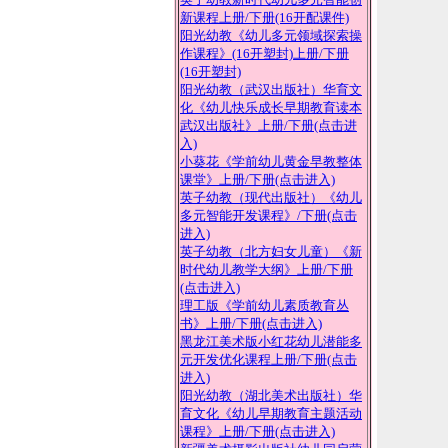
新疆美术摄影出版
新课程上册
/下册(16开配课件)
新疆美术摄影出版社
阳光幼教《幼儿多元领域探索操
新疆青少年出版社
作课程》(16开塑封)上册
/下册
新疆人民出版社
新蕾出版社
(16开塑封)
延边大学出版社
阳光幼教（武汉出版社）华育文
延边人民出版社
化《幼儿快乐成长早期教育读本
云南出版
武汉出版社》上册
/下册(点击进
中国和平出版社
入)
小葵花《学前幼儿黄金早教整体
课堂》上册
/下册(点击进入)
英子幼教（现代出版社）《幼儿
多元智能开发课程》
/下册(点击
进入)
英子幼教（北方妇女儿童）《新
时代幼儿教学大纲》上册
/下册
(点击进入)
理工版《学前幼儿素质教育丛
书》上册
/下册(点击进入)
黑龙江美术版小红花幼儿潜能多
元开发优化课程上册
/下册(点击
进入)
阳光幼教（湖北美术出版社）华
育文化《幼儿早期教育主题活动
课程》上册
/下册(点击进入)