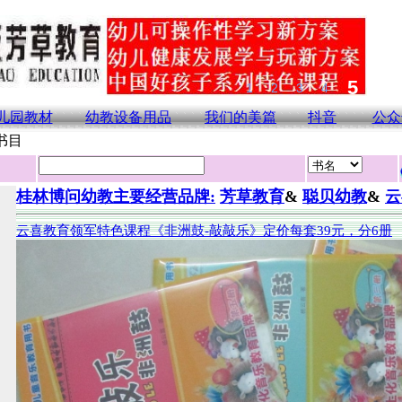
儿园教材
幼教设备用品
我们的美篇
抖音
公众
书目
桂林博问幼教主要经营品牌:
芳草教育
&
聪贝幼教
&
云
云喜教育领军特色课程《非洲鼓-敲敲乐》定价每套39元，分6册