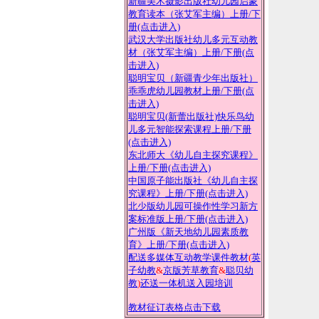
新疆美术摄影出版社幼儿园启蒙
教育读本（张艾军主编）上册
/下
册(点击进入)
武汉大学出版社幼儿多元互动教
材（张艾军主编）上册
/下册(点
击进入)
聪明宝贝（新疆青少年出版社）
乖乖虎幼儿园教材上册
/下册(点
击进入)
聪明宝贝(新蕾出版社)快乐鸟幼
儿多元智能探索课程上册
/下册
(点击进入)
东北师大《幼儿自主探究课程》
上册
/下册(点击进入)
中国原子能出版社《幼儿自主探
究课程》上册
/下册(点击进入)
北少版幼儿园可操作性学习新方
案标准版上册
/下册(点击进入)
广州版《新天地幼儿园素质教
育》上册
/下册(点击进入)
配送多媒体互动教学课件教材
(
英
子幼教
&
京版芳草教育
&
聪贝幼
教
)
还送一体机送入园培训
教材征订表格点击下载