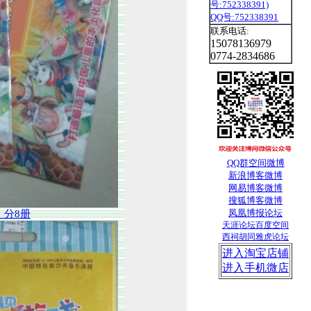
QQ号:752338391
联系电话:
15078136979
0774-2834686
QQ群
空间
微博
新浪博客
微博
网易博客
微博
搜狐
博客
微博
凤凰博报
论坛
，分8册
天涯论坛
百度空间
西祠胡同
雅虎论坛
进入淘宝店铺
进入手机微店