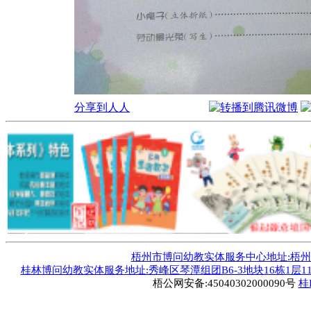
分享到人人
梧州市博问幼教实体服务中心地址:梧州市毅德
桂林博问幼教实体服务地址:秀峰区琴潭组团B6-3地块16栋1层1
梧公网安备:45040302000090号
桂I