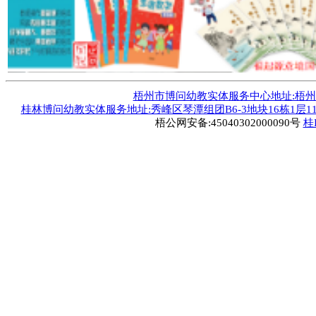
梧州市博问幼教实体服务中心地址:梧州市毅德
桂林博问幼教实体服务地址:秀峰区琴潭组团B6-3地块16栋1层1
梧公网安备:45040302000090号
桂I