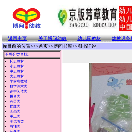
返回主页
关于博问幼教
幼儿园教材
幼教设备
你目前的位置>>>首页>>博问书库>>图书详说
图书分类查找...
托班教材
小班教材
中班教材
大班教材
学前班教材
数学算术类
识字阅读类
拼音类
英语类
描红类
画画类
手工类
测试卷类
教辅类
音像类