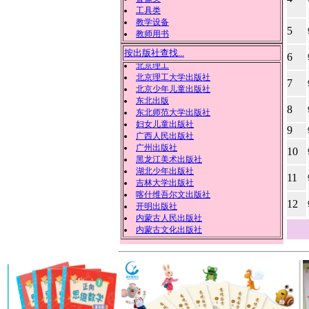
工具类
教学设备
5
安徽美术出版社
教师用书
北方妇女儿童出版社
按出版社查找...
6
北京教育
北京理工
北京理工大学出版社
7
北京少年儿童出版社
东北出版
8
东北师范大学出版社
妇女儿童出版社
9
广西人民出版社
广州出版社
10
黑龙江美术出版社
湖北少年出版社
11
吉林大学出版社
喀什维吾尔文出版社
12
开明出版社
内蒙古人民出版社
内蒙古文化出版社
陕西旅游出版社
武汉出版社
西北农林科技大学出版社
现代出版社
新疆美术摄影出版
新疆美术摄影出版社