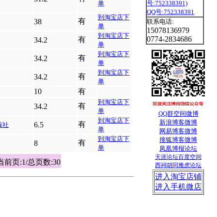
单
QQ号:752338391
到淘宝店下
有
38
联系电话:
单
15078136979
到淘宝店下
0774-2834686
有
34.2
单
到淘宝店下
有
34.2
单
到淘宝店下
有
34.2
单
10
有
到淘宝店下
有
34.2
单
QQ群
空间
微博
到淘宝店下
新浪博客
微博
有
6.5
版社
单
网易博客
微博
到淘宝店下
搜狐
博客
微博
有
8
单
凤凰博报
论坛
天涯论坛
百度空间
当前页:1/总页数:30
西祠胡同
雅虎论坛
进入淘宝店铺
进入手机微店