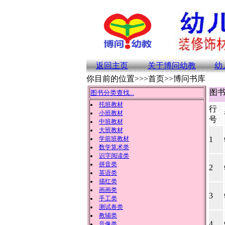
返回主页
关于博问幼教
幼
你目前的位置>>>首页>>博问书库
图书
图书分类查找...
托班教材
行
小班教材
号
中班教材
大班教材
学前班教材
1
数学算术类
识字阅读类
拼音类
2
英语类
描红类
画画类
3
手工类
测试卷类
教辅类
4
音像类