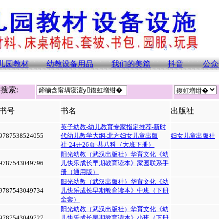
儿园教材
幼教设备用品
我们的美篇
抖音
公众
搜索:
书号
书名
出版社
英子幼教-幼儿教育专家指定推荐-新时
9787538524055
代幼儿教学大纲-北方妇女儿童出版
妇女儿童出版社
社-24开26页-共八科（大班下册）
阳光幼教（武汉出版社）华育文化《幼
9787543049796
儿快乐成长早期教育读本》家园联系手
册（通用版）
阳光幼教（武汉出版社）华育文化《幼
9787543049734
儿快乐成长早期教育读本》中班（下册
全套）
阳光幼教（武汉出版社）华育文化《幼
9787543049727
儿快乐成长早期教育读本》小班（下册