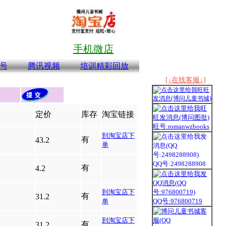
手机微店
号
腾讯视频
培训精彩回放
[↓在线客服↓]
定价
库存
淘宝链接
旺号:romanwzbooks
到淘宝店下
有
43.2
单
QQ号:2498288908
有
4.2
到淘宝店下
有
31.2
单
QQ号:976800719
到淘宝店下
有
31.2