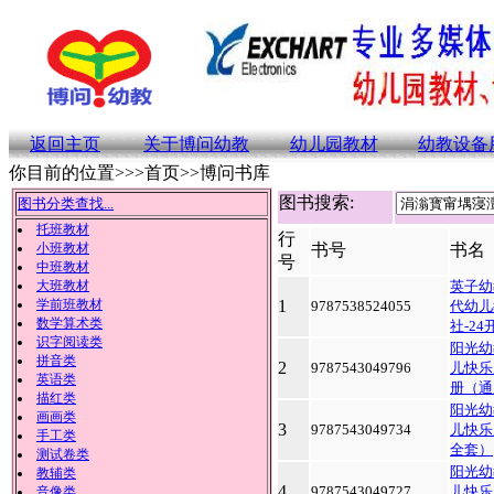
返回主页
关于博问幼教
幼儿园教材
幼教设备
你目前的位置>>>首页>>博问书库
图书搜索:
图书分类查找...
托班教材
行
小班教材
书号
书名
号
中班教材
大班教材
英子幼
学前班教材
1
9787538524055
代幼儿
数学算术类
社-2
识字阅读类
阳光幼
拼音类
2
9787543049796
儿快乐
英语类
册（通
描红类
阳光幼
画画类
3
9787543049734
儿快乐
手工类
全套）
测试卷类
阳光幼
教辅类
4
9787543049727
儿快乐
音像类