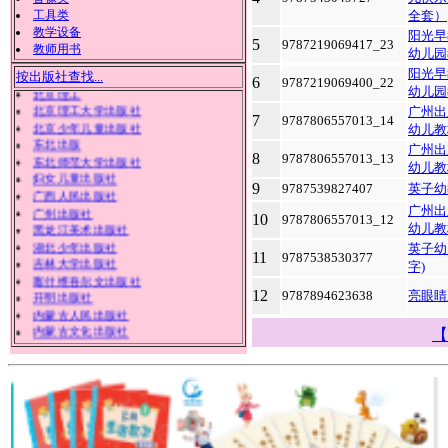
工具类
全套）
教学设备
阳光早
5
9787219069417_23
安徽美术出版社
教师用书
幼儿园
北方妇女儿童出版社
阳光早
按出版社查找...
北京教育
6
9787219069400_22
幼儿园
北京理工
广州出
北京理工大学出版社
7
9787806557013_14
幼儿教
北京少年儿童出版社
东北出版
广州出
8
9787806557013_13
东北师范大学出版社
幼儿教
妇女儿童出版社
9
9787539827407
英子幼
广西人民出版社
广州出
广州出版社
10
9787806557013_12
幼儿教
黑龙江美术出版社
英子幼
湖北少年出版社
11
9787538530377
字)
吉林大学出版社
喀什维吾尔文出版社
12
9787894623638
亮眼睛
开明出版社
内蒙古人民出版社
【
内蒙古文化出版社
陕西旅游出版社
武汉出版社
西北农林科技大学出版社
现代出版社
新疆美术摄影出版
新疆美术摄影出版社