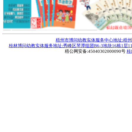
梧州市博问幼教实体服务中心地址:梧州市毅德
桂林博问幼教实体服务地址:秀峰区琴潭组团B6-3地块16栋1层1
梧公网安备:45040302000090号
桂I