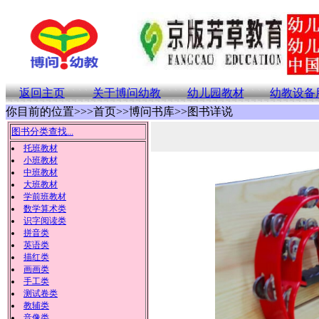
返回主页
关于博问幼教
幼儿园教材
幼教设备
你目前的位置>>>首页>>博问书库>>图书详说
图书分类查找...
托班教材
小班教材
中班教材
大班教材
学前班教材
数学算术类
识字阅读类
拼音类
英语类
描红类
画画类
手工类
测试卷类
教辅类
音像类